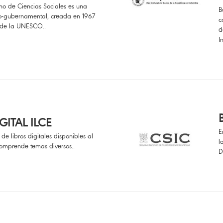
no de Ciencias Sociales es una
B
 no-gubernamental, creada en 1967
c
a de la UNESCO..
d
I
GITAL ILCE
E
de libros digitales disponibles al
l
omprende temas diversos..
D